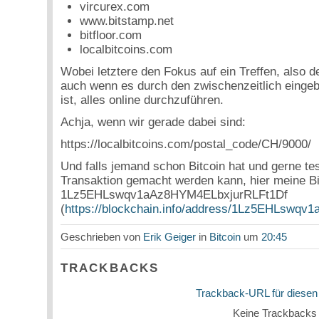
vircurex.com
www.bitstamp.net
bitfloor.com
localbitcoins.com
Wobei letztere den Fokus auf ein Treffen, also d
auch wenn es durch den zwischenzeitlich einge
ist, alles online durchzuführen.
Achja, wenn wir gerade dabei sind:
https://localbitcoins.com/postal_code/CH/9000/
Und falls jemand schon Bitcoin hat und gerne te
Transaktion gemacht werden kann, hier meine Bi
1Lz5EHLswqv1aAz8HYM4ELbxjurRLFt1Df
(
https://blockchain.info/address/1Lz5EHLswq
Geschrieben von
Erik Geiger
in
Bitcoin
um
20:45
TRACKBACKS
Trackback-URL für diesen
Keine Trackbacks